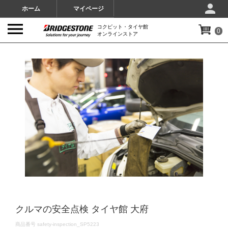
ホーム
マイページ
コクピット・タイヤ館
0
オンラインストア
IMAGES
クルマの安全点検 タイヤ館 大府
DETAILS
商品番号
safety-inspection_SP5223