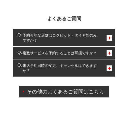
よくあるご質問
予約可能な店舗はコクピット・タイヤ館のみ
ですか？
コクピット・タイヤ館のみとなります。
複数サービスを予約することは可能ですか？
複数サービスのご予約は可能です。
来店予約日時の変更、キャンセルはできます
か？
一部の商品・サービスの組み合わせに限り、同時にご予約が
出来ないものもございます。
ご来店予約日の3営業日前までマイページからの予約
日変更が可能です。
その他のよくあるご質問はこちら
ご来店予約日の3営業日前を過ぎている場合のご予約
の日時変更につきましては、直接ご予約の店舗まで
お問合せください。
また、やむを得ない事由によりご予約のキャンセル
をご希望の際は、直接ご予約いただいた店舗へご連
絡ください。