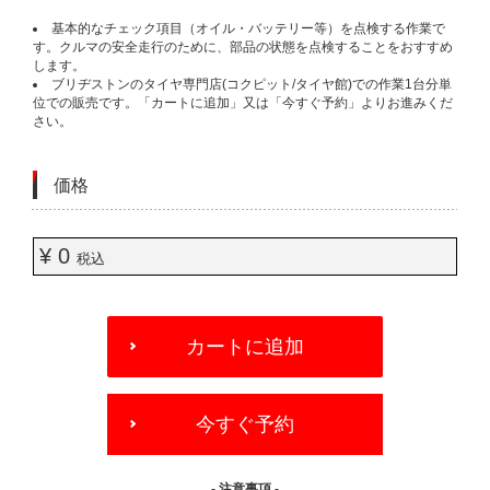
基本的なチェック項目（オイル・バッテリー等）を点検する作業で
す。クルマの安全走行のために、部品の状態を点検することをおすすめ
します。
ブリヂストンのタイヤ専門店(コクピット/タイヤ館)での作業1台分単
位での販売です。「カートに追加」又は「今すぐ予約」よりお進みくだ
さい。
価格
¥ 0
税込
ADD
TO
カートに追加
CART
OPTIONS
今すぐ予約
- 注意事項 -