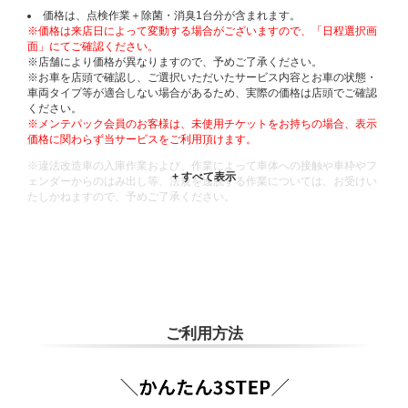
価格は、点検作業＋除菌・消臭1台分が含まれます。
※価格は来店日によって変動する場合がございますので、「日程選択画
面」にてご確認ください。
※店舗により価格が異なりますので、予めご了承ください。
※お車を店頭で確認し、ご選択いただいたサービス内容とお車の状態・
車両タイプ等が適合しない場合があるため、実際の価格は店頭でご確認
ください。
※メンテパック会員のお客様は、未使用チケットをお持ちの場合、表示
価格に関わらず当サービスをご利用頂けます。
※違法改造車の入庫作業および、作業によって車体への接触や車枠やフ
ェンダーからのはみ出し等、法規を逸脱する作業については、お受けい
たしかねますので、予めご了承ください。
※輸入車や一部希少車種等には対応できない場合もございます。
※おクルマの状態(作業の安全性を確保できない場合など含め)によって
は、ご来店当日であっても、作業をお断りさせて頂く場合もございま
す。
ADDITIONAL
INFORMATION
ご利用方法