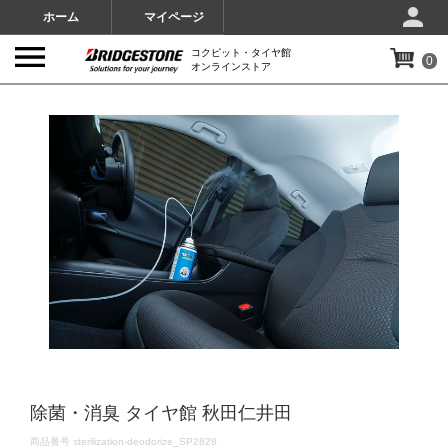
ホーム
マイページ
コクピット・タイヤ館
0
オンラインストア
IMAGES
除菌・消臭 タイヤ館 秋田仁井田
DETAILS
商品番号
sterilization-deodorize_SP2828