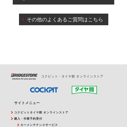
出来ないものもございます。
ご来店予約日の3営業日前までマイページからの予約
日変更が可能です。
その他のよくあるご質問はこちら
ご来店予約日の3営業日前を過ぎている場合のご予約
の日時変更につきましては、直接ご予約の店舗まで
お問合せください。
また、やむを得ない事由によりご予約のキャンセル
をご希望の際は、直接ご予約いただいた店舗へご連
絡ください。
コクピット・タイヤ館 オンラインストア
サイトメニュー
コクピットタイヤ館 オンラインストア
購入・作業予約受付
カーメンテナンスサービス