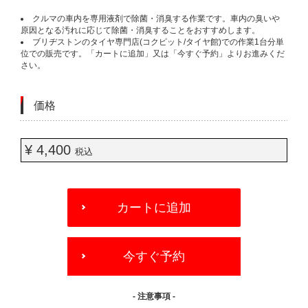
クルマの車内を専用液剤で除菌・消臭する作業です。車内の臭いや
原因となる汚れに応じて除菌・消臭することをおすすめします。
ブリヂストンのタイヤ専門店(コクピット/タイヤ館)での作業1台分単
位での販売です。「カートに追加」又は「今すぐ予約」よりお進みくだ
さい。
価格
¥ 4,400
税込
ADD
TO
カートに追加
CART
OPTIONS
今すぐ予約
- 注意事項 -