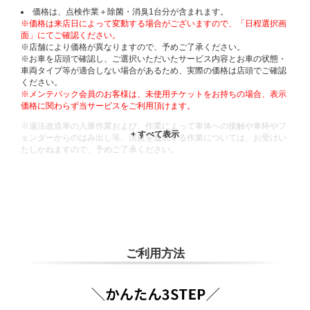
価格は、点検作業＋除菌・消臭1台分が含まれます。
※価格は来店日によって変動する場合がございますので、「日程選択画
面」にてご確認ください。
※店舗により価格が異なりますので、予めご了承ください。
※お車を店頭で確認し、ご選択いただいたサービス内容とお車の状態・
車両タイプ等が適合しない場合があるため、実際の価格は店頭でご確認
ください。
※メンテパック会員のお客様は、未使用チケットをお持ちの場合、表示
価格に関わらず当サービスをご利用頂けます。
※違法改造車の入庫作業および、作業によって車体への接触や車枠やフ
ェンダーからのはみ出し等、法規を逸脱する作業については、お受けい
たしかねますので、予めご了承ください。
※輸入車や一部希少車種等には対応できない場合もございます。
※おクルマの状態(作業の安全性を確保できない場合など含め)によって
は、ご来店当日であっても、作業をお断りさせて頂く場合もございま
す。
ADDITIONAL
INFORMATION
ご利用方法