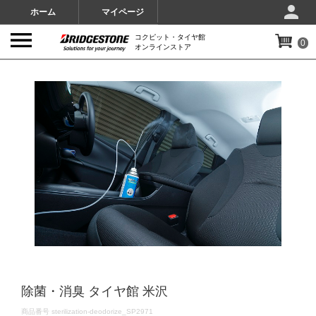
ホーム
マイページ
コクピット・タイヤ館
0
オンラインストア
IMAGES
除菌・消臭 タイヤ館 米沢
DETAILS
商品番号
sterilization-deodorize_SP2971