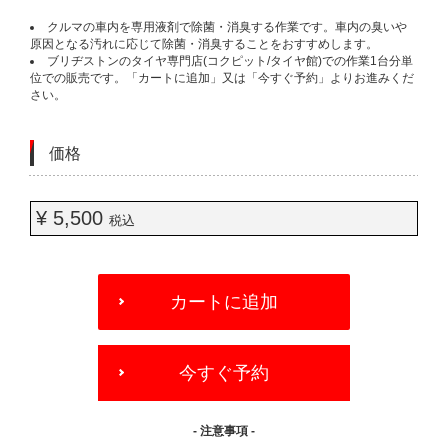
クルマの車内を専用液剤で除菌・消臭する作業です。車内の臭いや
原因となる汚れに応じて除菌・消臭することをおすすめします。
ブリヂストンのタイヤ専門店(コクピット/タイヤ館)での作業1台分単
位での販売です。「カートに追加」又は「今すぐ予約」よりお進みくだ
さい。
価格
¥ 5,500
税込
ADD
TO
カートに追加
CART
OPTIONS
今すぐ予約
- 注意事項 -