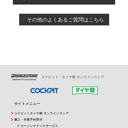
出来ないものもございます。
ご来店予約日の3営業日前までマイページからの予約
日変更が可能です。
その他のよくあるご質問はこちら
ご来店予約日の3営業日前を過ぎている場合のご予約
の日時変更につきましては、直接ご予約の店舗まで
お問合せください。
また、やむを得ない事由によりご予約のキャンセル
をご希望の際は、直接ご予約いただいた店舗へご連
絡ください。
コクピット・タイヤ館 オンラインストア
サイトメニュー
コクピットタイヤ館 オンラインストア
購入・作業予約受付
カーメンテナンスサービス