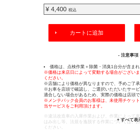
¥ 4,400
税込
ADD
カートに追加
TO
CART
OPTIONS
- 注意事項 
価格は、点検作業＋除菌・消臭1台分が含ま
※価格は来店日によって変動する場合がござい
ください。
※店舗により価格が異なりますので、予めご了
※お車を店頭で確認し、ご選択いただいたサー
適合しない場合があるため、実際の価格は店頭
※メンテパック会員のお客様は、未使用チケッ
当サービスをご利用頂けます。
※違法改造車の入庫作業および、作業によって
はみ出し等、法規を逸脱する作業については、
ください。
※輸入車や一部希少車種等には対応できない場
※おクルマの状態(作業の安全性を確保できない