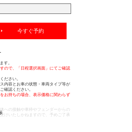
今すぐ予約
-
れます。
ますので、「日程選択画面」にてご確認
承ください。
ビス内容とお車の状態・車両タイプ等が
でご確認ください。
トをお持ちの場合、表示価格に関わらず
車体への接触や車枠やフェンダーからの
お受けいたしかねますので、予めご了承
合もございます。
場合など含め)によっては、ご来店当日