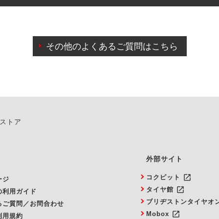
わせに限り、同時にご予約が出来ないものもございます。
日前までマイページからの予約日変更が可能です。
日前を過ぎている場合のご予約の日時変更につきましては、直
その他のよくあるご質問はこちら
由によりご予約のキャンセルをご希望の際は、直接ご予約いた
ンストア
外部サイト
launch
コクピット
ージ
launch
タイヤ館
の利用ガイド
ブリヂストンタイヤオ
るご質問／お問合わせ
launch
Mobox
利用規約