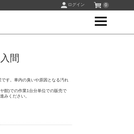
ログイン
0
 入間
業です。車内の臭いや原因となる汚れ
。
イヤ館)での作業1台分単位での販売で
お進みください。