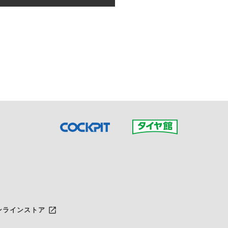
接ご予約の店舗までお問合せ
だいた店舗へご連絡くださ
launch
ンラインストア