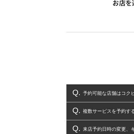
予約可能な店舗はコク
複数サービスを予約す
コクピット・タイヤ館
来店予約日時の変更、
複数サービスのご予約