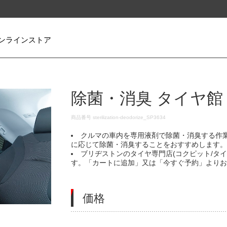
ンラインストア
除菌・消臭 タイヤ館
DETAILS
商品番号
sterilization-deodorize_SP3634
クルマの車内を専用液剤で除菌・消臭する作
に応じて除菌・消臭することをおすすめします
ブリヂストンのタイヤ専門店(コクピット/タ
す。「カートに追加」又は「今すぐ予約」より
価格