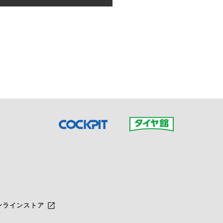
接ご予約の店舗までお問合せ
だいた店舗へご連絡くださ
launch
ンラインストア