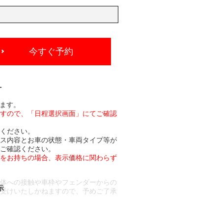
今すぐ予約
-
れます。
ますので、「日程選択画面」にてご確認
承ください。
ビス内容とお車の状態・車両タイプ等が
でご確認ください。
トをお持ちの場合、表示価格に関わらず
車体への接触や車枠やフェンダーからの
お受けいたしかねますので、予めご了承
合もございます。
場合など含め)によっては、ご来店当日