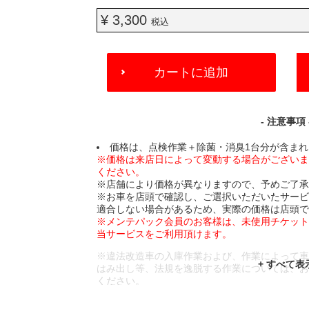
¥ 3,300
税込
ADD
カートに追加
TO
CART
OPTIONS
- 注意事項 
価格は、点検作業＋除菌・消臭1台分が含ま
※価格は来店日によって変動する場合がござい
ください。
※店舗により価格が異なりますので、予めご了
※お車を店頭で確認し、ご選択いただいたサー
適合しない場合があるため、実際の価格は店頭
※メンテパック会員のお客様は、未使用チケッ
当サービスをご利用頂けます。
※違法改造車の入庫作業および、作業によって
はみ出し等、法規を逸脱する作業については、
ください。
※輸入車や一部希少車種等には対応できない場
※おクルマの状態(作業の安全性を確保できない