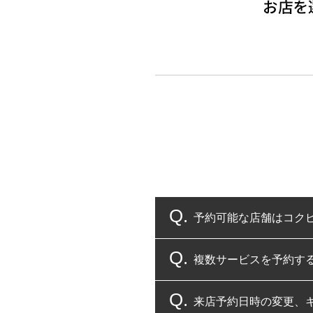
予約可能な店舗はコク
複数サービスを予約す
コクピット・タイヤ館
来店予約日時の変更、
複数サービスのご予約