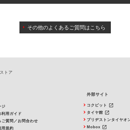
わせに限り、同時にご予約が出来ないものもございます。
日前までマイページからの予約日変更が可能です。
日前を過ぎている場合のご予約の日時変更につきましては、直
その他のよくあるご質問はこちら
由によりご予約のキャンセルをご希望の際は、直接ご予約いた
ンストア
外部サイト
launch
コクピット
ージ
launch
タイヤ館
の利用ガイド
ブリヂストンタイヤオ
るご質問／お問合わせ
launch
Mobox
利用規約