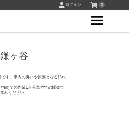
ログイン
0
 鎌ヶ谷
業です。車内の臭いや原因となる汚れ
。
イヤ館)での作業1台分単位での販売で
お進みください。