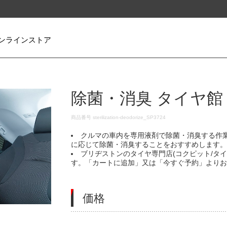
ンラインストア
除菌・消臭 タイヤ館
DETAILS
商品番号
sterilization-deodorize_SP3724
クルマの車内を専用液剤で除菌・消臭する作
に応じて除菌・消臭することをおすすめします
ブリヂストンのタイヤ専門店(コクピット/タ
す。「カートに追加」又は「今すぐ予約」より
価格