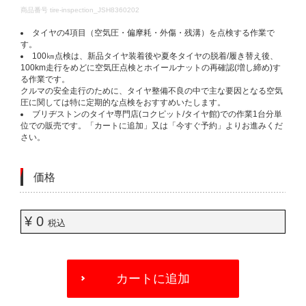
DETAILS
商品番号
tire-inspection_JSH8360202
タイヤの4項目（空気圧・偏摩耗・外傷・残溝）を点検する作業で
す。​
100㎞点検は、新品タイヤ装着後や夏冬タイヤの脱着/履き替え後、
100km走行をめどに空気圧点検とホイールナットの再確認(増し締め)す
る作業です。​
クルマの安全走行のために、タイヤ整備不良の中で主な要因となる空気
圧に関しては特に定期的な点検をおすすめいたします。​
ブリヂストンのタイヤ専門店(コクピット/タイヤ館)での作業1台分単
位での販売です。「カートに追加」又は「今すぐ予約」よりお進みくだ
さい。​
価格
¥ 0
税込
ADD
TO
カートに追加
CART
OPTIONS