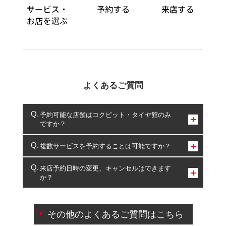
よくあるご質問
予約可能な店舗はコクピット・タイヤ館のみ
ですか？
コクピット・タイヤ館のみとなります。
複数サービスを予約することは可能ですか？
複数サービスのご予約は可能です。
来店予約日時の変更、キャンセルはできます
か？
一部の商品・サービスの組み合わせに限り、同時にご予約が
出来ないものもございます。
ご来店予約日の3営業日前までマイページからの予約
日変更が可能です。
その他のよくあるご質問はこちら
ご来店予約日の3営業日前を過ぎている場合のご予約
の日時変更につきましては、直接ご予約の店舗まで