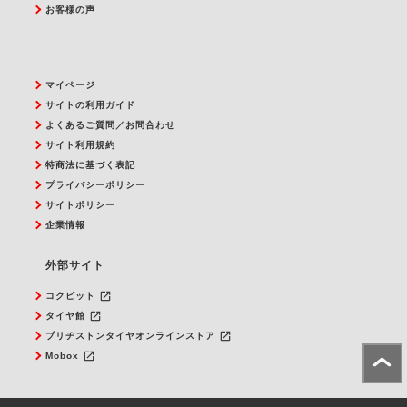
お客様の声
マイページ
サイトの利用ガイド
よくあるご質問／お問合わせ
サイト利用規約
特商法に基づく表記
プライバシーポリシー
サイトポリシー
企業情報
外部サイト
launch
コクピット
launch
タイヤ館
launch
ブリヂストンタイヤオンラインストア
launch
Mobox