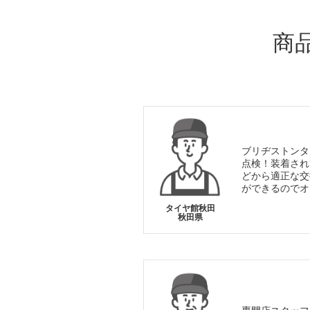
商
ブリヂストンタ
点検！装着され
どから適正な交
ができるのでオ
タイヤ館秋田
秋田県