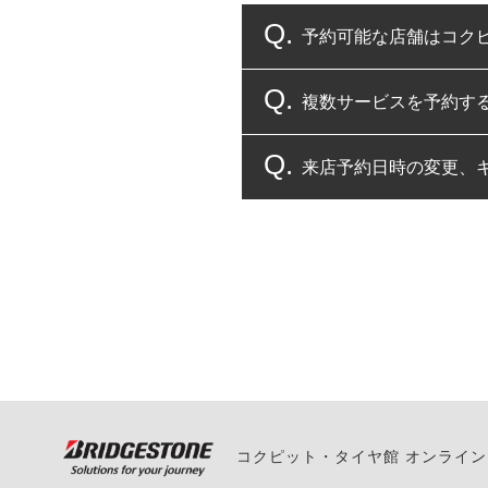
予約可能な店舗はコク
複数サービスを予約す
コクピット・タイヤ館
来店予約日時の変更、
複数サービスのご予約
一部の商品・サービスの組み合
ご来店予約日の3営業
ご来店予約日の3営業
ください。
また、やむを得ない事
い。
コクピット・タイヤ館 オンライ