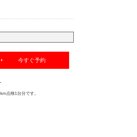
今すぐ予約
-
km点検1台分です。