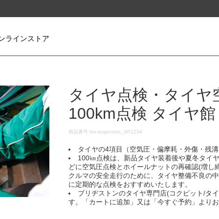
ンラインストア
タイヤ点検・タイヤ
100km点検 タイヤ
DETAILS
商品番号
tire-inspection_SP1234
タイヤの4項目（空気圧・偏摩耗・外傷・残溝
100㎞点検は、新品タイヤ装着後や夏冬タイヤ
どに空気圧点検とホイールナットの再確認(増し締
クルマの安全走行のために、タイヤ整備不良の
に定期的な点検をおすすめいたします。​
ブリヂストンのタイヤ専門店(コクピット/タ
す。「カートに追加」又は「今すぐ予約」よりお