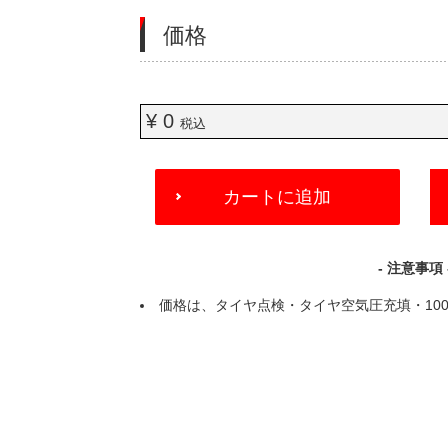
価格
¥ 0
税込
ADD
カートに追加
TO
CART
OPTIONS
- 注意事項 
価格は、タイヤ点検・タイヤ空気圧充填・100