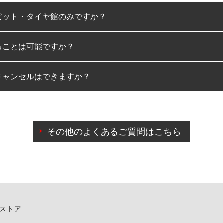
ピット・タイヤ館のみですか？
ることは可能ですか？
のみとなります。
キャンセルはできますか？
は可能です。
わせに限り、同時にご予約が出来ないものもございます。
日前までマイページからの予約日変更が可能です。
日前を過ぎている場合のご予約の日時変更につきましては、直
その他のよくあるご質問はこちら
由によりご予約のキャンセルをご希望の際は、直接ご予約いた
ンストア