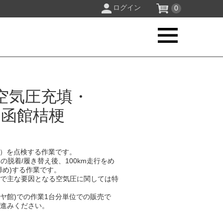
ログイン
0
空気圧充填・
館 函館桔梗
）を点検する作業です。​
の脱着/履き替え後、100km走行をめ
め)する作業です。​
中で主な要因となる空気圧に関しては特
イヤ館)での作業1台分単位での販売で
進みください。​