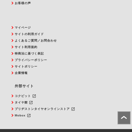
お客様の声
マイページ
サイトの利用ガイド
よくあるご質問／お問合わせ
サイト利用規約
特商法に基づく表記
プライバシーポリシー
サイトポリシー
企業情報
外部サイト
launch
コクピット
launch
タイヤ館
launch
ブリヂストンタイヤオンラインストア
launch
Mobox