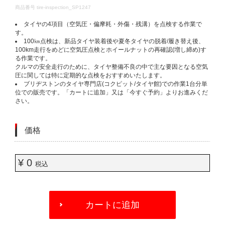
DETAILS
商品番号
tire-inspection_SP1247
タイヤの4項目（空気圧・偏摩耗・外傷・残溝）を点検する作業で
す。​
100㎞点検は、新品タイヤ装着後や夏冬タイヤの脱着/履き替え後、
100km走行をめどに空気圧点検とホイールナットの再確認(増し締め)す
る作業です。​
クルマの安全走行のために、タイヤ整備不良の中で主な要因となる空気
圧に関しては特に定期的な点検をおすすめいたします。​
ブリヂストンのタイヤ専門店(コクピット/タイヤ館)での作業1台分単
位での販売です。「カートに追加」又は「今すぐ予約」よりお進みくだ
さい。​
価格
¥ 0
税込
ADD
TO
カートに追加
CART
OPTIONS