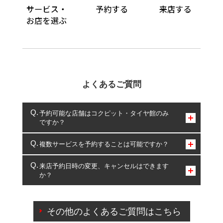
よくあるご質問
予約可能な店舗はコクピット・タイヤ館のみ
ですか？
コクピット・タイヤ館のみとなります。
複数サービスを予約することは可能ですか？
複数サービスのご予約は可能です。
来店予約日時の変更、キャンセルはできます
か？
一部の商品・サービスの組み合わせに限り、同時にご予約が
出来ないものもございます。
ご来店予約日の3営業日前までマイページからの予約
日変更が可能です。
その他のよくあるご質問はこちら
ご来店予約日の3営業日前を過ぎている場合のご予約
の日時変更につきましては、直接ご予約の店舗まで