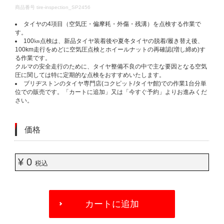
DETAILS
商品番号
tire-inspection_SP2456
タイヤの4項目（空気圧・偏摩耗・外傷・残溝）を点検する作業で
す。​
100㎞点検は、新品タイヤ装着後や夏冬タイヤの脱着/履き替え後、
100km走行をめどに空気圧点検とホイールナットの再確認(増し締め)す
る作業です。​
クルマの安全走行のために、タイヤ整備不良の中で主な要因となる空気
圧に関しては特に定期的な点検をおすすめいたします。​
ブリヂストンのタイヤ専門店(コクピット/タイヤ館)での作業1台分単
位での販売です。「カートに追加」又は「今すぐ予約」よりお進みくだ
さい。​
価格
¥ 0
税込
ADD
TO
カートに追加
CART
OPTIONS