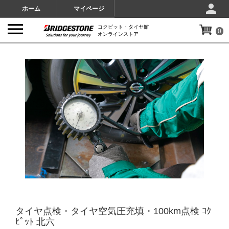
ホーム
マイページ
コクピット・タイヤ館
0
オンラインストア
IMAGES
タイヤ点検・タイヤ空気圧充填・100km点検 ｺｸ
ﾋﾟｯﾄ 北六