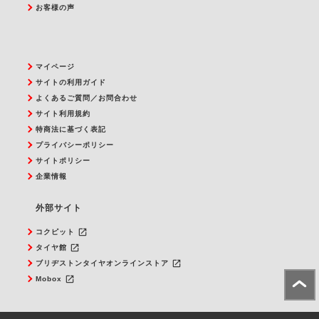
お客様の声
マイページ
サイトの利用ガイド
よくあるご質問／お問合わせ
サイト利用規約
特商法に基づく表記
プライバシーポリシー
サイトポリシー
企業情報
外部サイト
launch
コクピット
launch
タイヤ館
launch
ブリヂストンタイヤオンラインストア
launch
Mobox