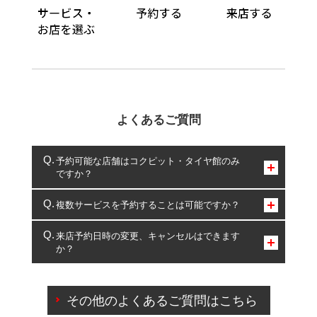
よくあるご質問
予約可能な店舗はコクピット・タイヤ館のみ
ですか？
コクピット・タイヤ館のみとなります。
複数サービスを予約することは可能ですか？
複数サービスのご予約は可能です。
来店予約日時の変更、キャンセルはできます
か？
一部の商品・サービスの組み合わせに限り、同時にご予約が
出来ないものもございます。
ご来店予約日の3営業日前までマイページからの予約
日変更が可能です。
その他のよくあるご質問はこちら
ご来店予約日の3営業日前を過ぎている場合のご予約
の日時変更につきましては、直接ご予約の店舗まで