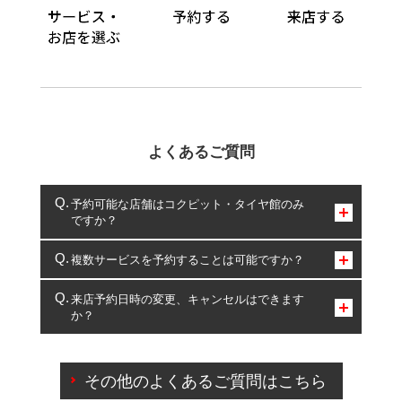
よくあるご質問
予約可能な店舗はコクピット・タイヤ館のみ
ですか？
コクピット・タイヤ館のみとなります。
複数サービスを予約することは可能ですか？
複数サービスのご予約は可能です。
来店予約日時の変更、キャンセルはできます
か？
一部の商品・サービスの組み合わせに限り、同時にご予約が
出来ないものもございます。
ご来店予約日の3営業日前までマイページからの予約
日変更が可能です。
その他のよくあるご質問はこちら
ご来店予約日の3営業日前を過ぎている場合のご予約
の日時変更につきましては、直接ご予約の店舗まで