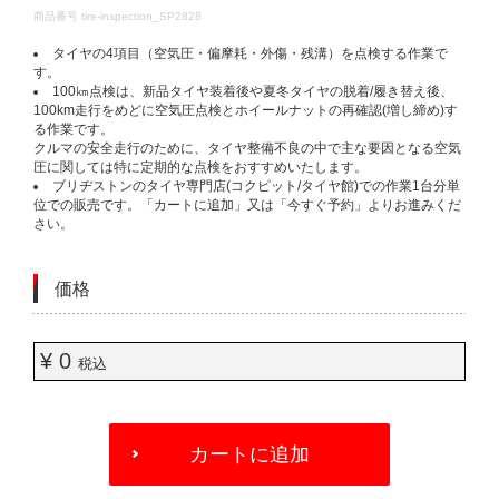
DETAILS
商品番号
tire-inspection_SP2828
タイヤの4項目（空気圧・偏摩耗・外傷・残溝）を点検する作業で
す。​
100㎞点検は、新品タイヤ装着後や夏冬タイヤの脱着/履き替え後、
100km走行をめどに空気圧点検とホイールナットの再確認(増し締め)す
る作業です。​
クルマの安全走行のために、タイヤ整備不良の中で主な要因となる空気
圧に関しては特に定期的な点検をおすすめいたします。​
ブリヂストンのタイヤ専門店(コクピット/タイヤ館)での作業1台分単
位での販売です。「カートに追加」又は「今すぐ予約」よりお進みくだ
さい。​
価格
¥ 0
税込
ADD
TO
カートに追加
CART
OPTIONS