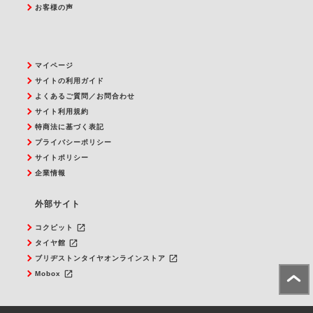
お客様の声
マイページ
サイトの利用ガイド
よくあるご質問／お問合わせ
サイト利用規約
特商法に基づく表記
プライバシーポリシー
サイトポリシー
企業情報
外部サイト
launch
コクピット
launch
タイヤ館
launch
ブリヂストンタイヤオンラインストア
launch
Mobox