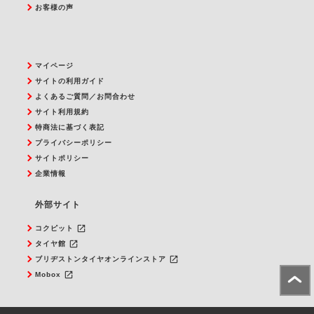
お客様の声
マイページ
サイトの利用ガイド
よくあるご質問／お問合わせ
サイト利用規約
特商法に基づく表記
プライバシーポリシー
サイトポリシー
企業情報
外部サイト
launch
コクピット
launch
タイヤ館
launch
ブリヂストンタイヤオンラインストア
launch
Mobox