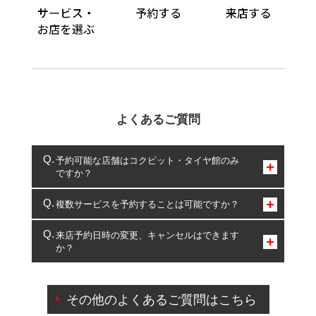
よくあるご質問
予約可能な店舗はコクピット・タイヤ館のみ
ですか？
コクピット・タイヤ館のみとなります。
複数サービスを予約することは可能ですか？
複数サービスのご予約は可能です。
来店予約日時の変更、キャンセルはできます
か？
一部の商品・サービスの組み合わせに限り、同時にご予約が
出来ないものもございます。
ご来店予約日の3営業日前までマイページからの予約
日変更が可能です。
その他のよくあるご質問はこちら
ご来店予約日の3営業日前を過ぎている場合のご予約
の日時変更につきましては、直接ご予約の店舗まで