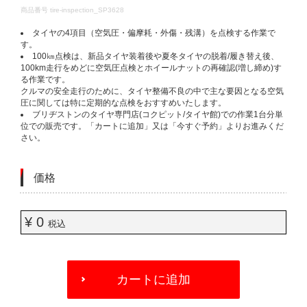
DETAILS
商品番号
tire-inspection_SP3628
タイヤの4項目（空気圧・偏摩耗・外傷・残溝）を点検する作業で
す。​
100㎞点検は、新品タイヤ装着後や夏冬タイヤの脱着/履き替え後、
100km走行をめどに空気圧点検とホイールナットの再確認(増し締め)す
る作業です。​
クルマの安全走行のために、タイヤ整備不良の中で主な要因となる空気
圧に関しては特に定期的な点検をおすすめいたします。​
ブリヂストンのタイヤ専門店(コクピット/タイヤ館)での作業1台分単
位での販売です。「カートに追加」又は「今すぐ予約」よりお進みくだ
さい。​
価格
¥ 0
税込
ADD
TO
カートに追加
CART
OPTIONS