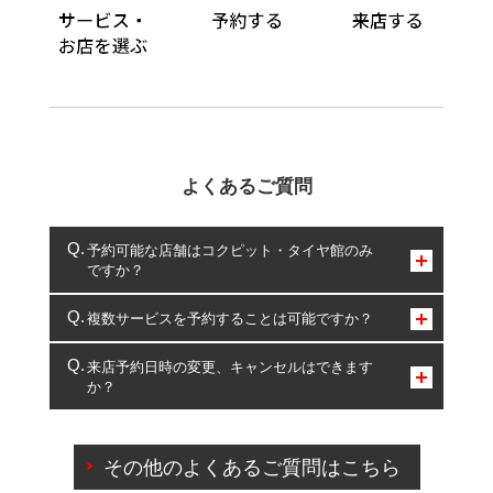
よくあるご質問
予約可能な店舗はコクピット・タイヤ館のみ
ですか？
コクピット・タイヤ館のみとなります。
複数サービスを予約することは可能ですか？
複数サービスのご予約は可能です。
来店予約日時の変更、キャンセルはできます
か？
一部の商品・サービスの組み合わせに限り、同時にご予約が
出来ないものもございます。
ご来店予約日の3営業日前までマイページからの予約
日変更が可能です。
その他のよくあるご質問はこちら
ご来店予約日の3営業日前を過ぎている場合のご予約
の日時変更につきましては、直接ご予約の店舗まで