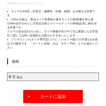
DETAILS
商品番号
tire-inspection_SP3745
タイヤの4項目（空気圧・偏摩耗・外傷・残溝）を点検する作業で
す。​
100㎞点検は、新品タイヤ装着後や夏冬タイヤの脱着/履き替え後、
100km走行をめどに空気圧点検とホイールナットの再確認(増し締め)す
る作業です。​
クルマの安全走行のために、タイヤ整備不良の中で主な要因となる空気
圧に関しては特に定期的な点検をおすすめいたします。​
ブリヂストンのタイヤ専門店(コクピット/タイヤ館)での作業1台分単
位での販売です。「カートに追加」又は「今すぐ予約」よりお進みくだ
さい。​
価格
¥ 0
税込
ADD
TO
カートに追加
CART
OPTIONS