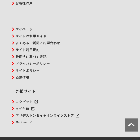
お客様の声
マイページ
サイトの利用ガイド
よくあるご質問／お問合わせ
サイト利用規約
特商法に基づく表記
プライバシーポリシー
サイトポリシー
企業情報
外部サイト
launch
コクピット
launch
タイヤ館
launch
ブリヂストンタイヤオンラインストア
launch
Mobox