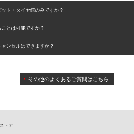
ピット・タイヤ館のみですか？
ることは可能ですか？
のみとなります。
キャンセルはできますか？
は可能です。
わせに限り、同時にご予約が出来ないものもございます。
日前までマイページからの予約日変更が可能です。
日前を過ぎている場合のご予約の日時変更につきましては、直
その他のよくあるご質問はこちら
由によりご予約のキャンセルをご希望の際は、直接ご予約いた
ンストア