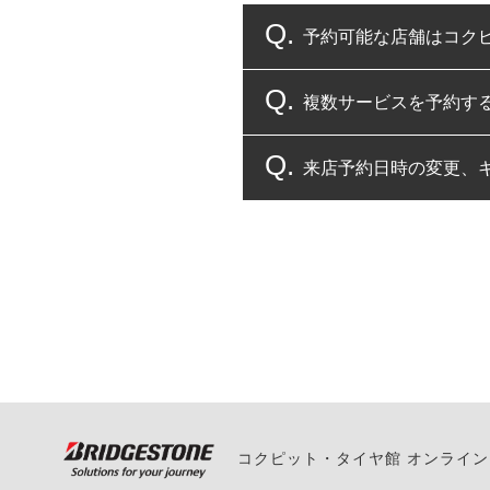
予約可能な店舗はコク
複数サービスを予約す
コクピット・タイヤ館
来店予約日時の変更、
複数サービスのご予約
一部の商品・サービスの組み合
ご来店予約日の3営業
ご来店予約日の3営業
ください。
また、やむを得ない事
い。
コクピット・タイヤ館 オンライ