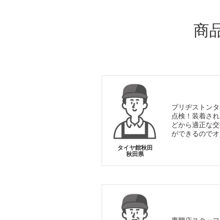
商
ブリヂストンタ
点検！装着され
どから適正な交
ができるのでオ
タイヤ館秋田
秋田県