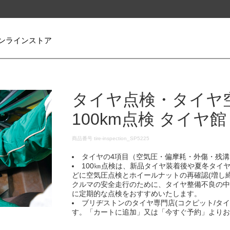
ンラインストア
タイヤ点検・タイヤ
100km点検 タイヤ
DETAILS
商品番号
tire-inspection_SP5225
タイヤの4項目（空気圧・偏摩耗・外傷・残溝
100㎞点検は、新品タイヤ装着後や夏冬タイヤ
どに空気圧点検とホイールナットの再確認(増し締
クルマの安全走行のために、タイヤ整備不良の
に定期的な点検をおすすめいたします。​
ブリヂストンのタイヤ専門店(コクピット/タ
す。「カートに追加」又は「今すぐ予約」よりお