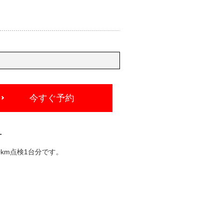
今すぐ予約
-
km点検1台分です。