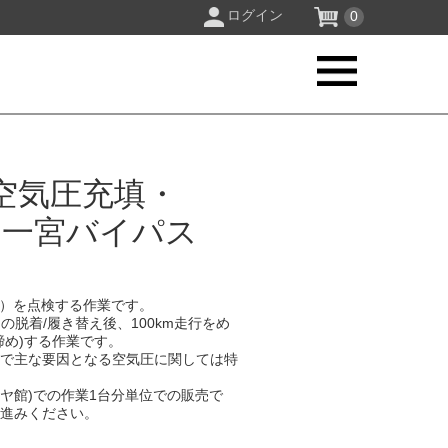
ログイン
0
空気圧充填・
館 一宮バイパス
）を点検する作業です。​
の脱着/履き替え後、100km走行をめ
め)する作業です。​
中で主な要因となる空気圧に関しては特
イヤ館)での作業1台分単位での販売で
進みください。​