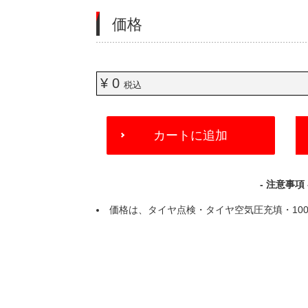
価格
¥ 0
税込
ADD
カートに追加
TO
CART
OPTIONS
- 注意事項 
価格は、タイヤ点検・タイヤ空気圧充填・100