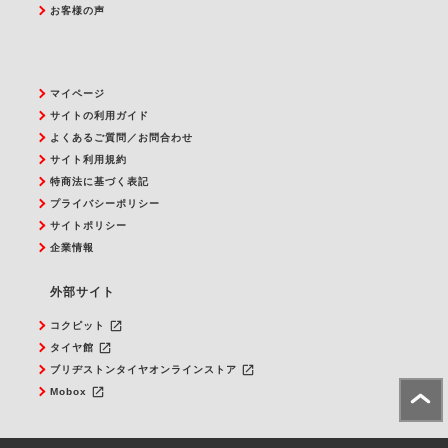
お客様の声
マイページ
サイトの利用ガイド
よくあるご質問／お問合わせ
サイト利用規約
特商法に基づく表記
プライバシーポリシー
サイトポリシー
企業情報
外部サイト
launch
コクピット
launch
タイヤ館
launch
ブリヂストンタイヤオンラインストア
launch
Mobox