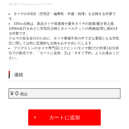
DETAILS
商品番号
tire-inspection_SP7303
タイヤの4項目（空気圧・偏摩耗・外傷・残溝）を点検する作業で
す。​
100㎞点検は、新品タイヤ装着後や夏冬タイヤの脱着/履き替え後、
100km走行をめどに空気圧点検とホイールナットの再確認(増し締め)す
る作業です。​
クルマの安全走行のために、タイヤ整備不良の中で主な要因となる空気
圧に関しては特に定期的な点検をおすすめいたします。​
ブリヂストンのタイヤ専門店(コクピット/タイヤ館)での作業1台分単
位での販売です。「カートに追加」又は「今すぐ予約」よりお進みくだ
さい。​
価格
¥ 0
税込
ADD
TO
カートに追加
CART
OPTIONS