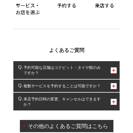
よくあるご質問
予約可能な店舗はコクピット・タイヤ館のみ
ですか？
コクピット・タイヤ館のみとなります。
複数サービスを予約することは可能ですか？
複数サービスのご予約は可能です。
来店予約日時の変更、キャンセルはできます
か？
一部の商品・サービスの組み合わせに限り、同時にご予約が
出来ないものもございます。
ご来店予約日の3営業日前までマイページからの予約
日変更が可能です。
その他のよくあるご質問はこちら
ご来店予約日の3営業日前を過ぎている場合のご予約
の日時変更につきましては、直接ご予約の店舗まで