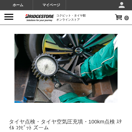
ホーム
マイページ
コクピット・タイヤ館
0
オンラインストア
IMAGES
タイヤ点検・タイヤ空気圧充填・100km点検 ｽﾀ
ｲﾙ ｺｸﾋﾟｯﾄ ズーム