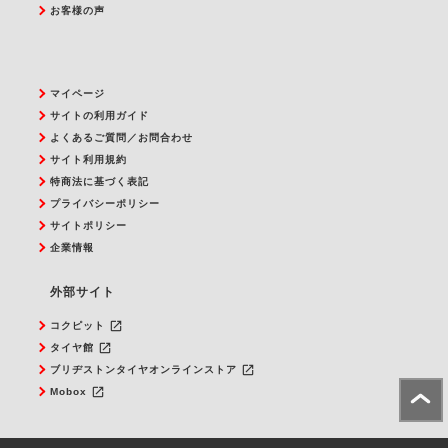
お客様の声
マイページ
サイトの利用ガイド
よくあるご質問／お問合わせ
サイト利用規約
特商法に基づく表記
プライバシーポリシー
サイトポリシー
企業情報
外部サイト
launch
コクピット
launch
タイヤ館
launch
ブリヂストンタイヤオンラインストア
launch
Mobox