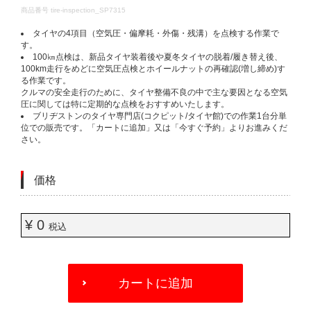
DETAILS
商品番号
tire-inspection_SP7315
タイヤの4項目（空気圧・偏摩耗・外傷・残溝）を点検する作業で
す。​
100㎞点検は、新品タイヤ装着後や夏冬タイヤの脱着/履き替え後、
100km走行をめどに空気圧点検とホイールナットの再確認(増し締め)す
る作業です。​
クルマの安全走行のために、タイヤ整備不良の中で主な要因となる空気
圧に関しては特に定期的な点検をおすすめいたします。​
ブリヂストンのタイヤ専門店(コクピット/タイヤ館)での作業1台分単
位での販売です。「カートに追加」又は「今すぐ予約」よりお進みくだ
さい。​
価格
¥ 0
税込
ADD
TO
カートに追加
CART
OPTIONS