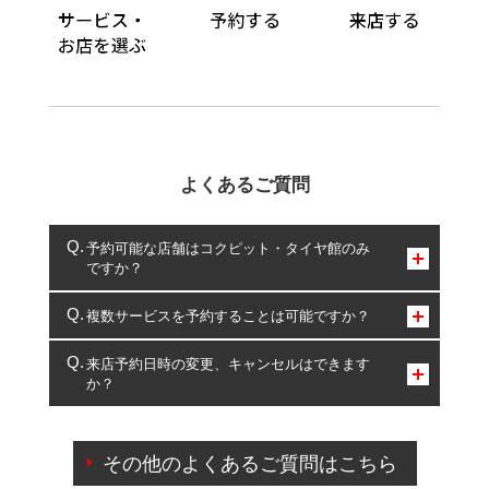
よくあるご質問
予約可能な店舗はコクピット・タイヤ館のみ
ですか？
コクピット・タイヤ館のみとなります。
複数サービスを予約することは可能ですか？
複数サービスのご予約は可能です。
来店予約日時の変更、キャンセルはできます
か？
一部の商品・サービスの組み合わせに限り、同時にご予約が
出来ないものもございます。
ご来店予約日の3営業日前までマイページからの予約
日変更が可能です。
その他のよくあるご質問はこちら
ご来店予約日の3営業日前を過ぎている場合のご予約
の日時変更につきましては、直接ご予約の店舗まで