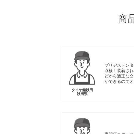
商
ブリヂストンタ
点検！装着され
どから適正な交
ができるのでオ
タイヤ館秋田
秋田県