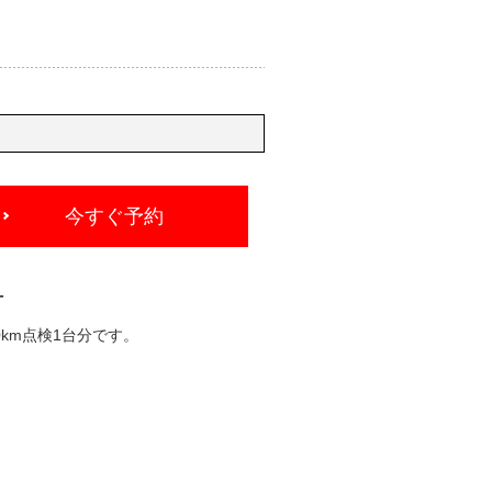
今すぐ予約
-
km点検1台分です。