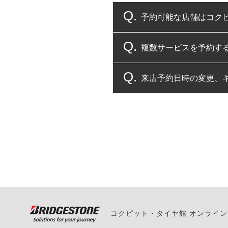
予約可能な店舗はコク
複数サービスを予約す
コクピット・タイヤ館
来店予約日時の変更、
複数サービスのご予約
一部の商品・サービスの組み合
ご来店予約日の3営業
ご来店予約日の3営業
ください。
また、やむを得ない事
い。
コクピット・タイヤ館 オンライ