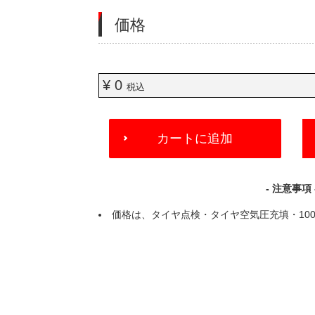
価格
¥ 0
税込
ADD
カートに追加
TO
CART
OPTIONS
- 注意事項 
価格は、タイヤ点検・タイヤ空気圧充填・100