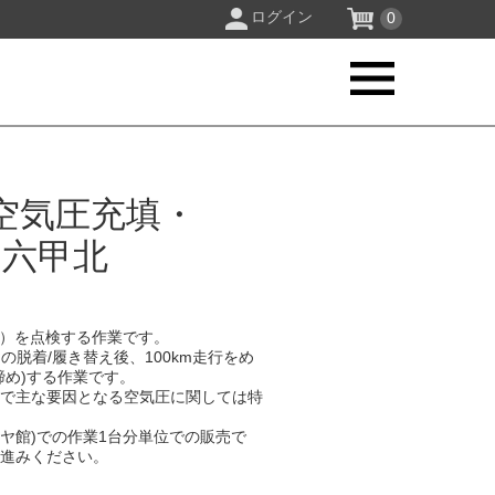
ログイン
0
空気圧充填・
 六甲北
）を点検する作業です。​
の脱着/履き替え後、100km走行をめ
め)する作業です。​
中で主な要因となる空気圧に関しては特
イヤ館)での作業1台分単位での販売で
進みください。​