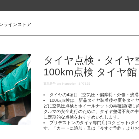
ンラインストア
タイヤ点検・タイヤ
100km点検 タイヤ館
DETAILS
商品番号
tire-inspection_SP7325
タイヤの4項目（空気圧・偏摩耗・外傷・残溝
100㎞点検は、新品タイヤ装着後や夏冬タイヤ
どに空気圧点検とホイールナットの再確認(増し締
クルマの安全走行のために、タイヤ整備不良の
に定期的な点検をおすすめいたします。​
ブリヂストンのタイヤ専門店(コクピット/タ
す。「カートに追加」又は「今すぐ予約」よりお