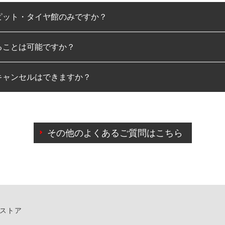
ピット・タイヤ館のみですか？
ることは可能ですか？
のみとなります。
キャンセルはできますか？
は可能です。
わせに限り、同時にご予約が出来ないものもございます。
日前までマイページからの予約日変更が可能です。
日前を過ぎている場合のご予約の日時変更につきましては、直
その他のよくあるご質問はこちら
由によりご予約のキャンセルをご希望の際は、直接ご予約いた
ンストア