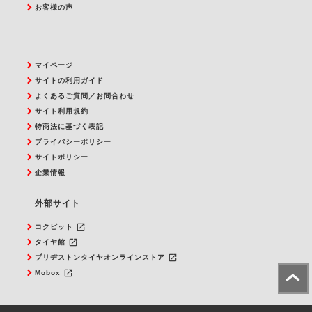
お客様の声
マイページ
サイトの利用ガイド
よくあるご質問／お問合わせ
サイト利用規約
特商法に基づく表記
プライバシーポリシー
サイトポリシー
企業情報
外部サイト
launch
コクピット
launch
タイヤ館
launch
ブリヂストンタイヤオンラインストア
launch
Mobox