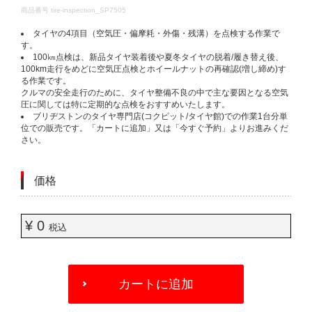
DETAILS
商品番号
tire-inspection_SP7505
タイヤの4項目（空気圧・偏摩耗・外傷・残溝）を点検する作業で
す。​
100㎞点検は、新品タイヤ装着後や夏冬タイヤの脱着/履き替え後、
100km走行をめどに空気圧点検とホイールナットの再確認(増し締め)す
る作業です。​
クルマの安全走行のために、タイヤ整備不良の中で主な要因となる空気
圧に関しては特に定期的な点検をおすすめいたします。​
ブリヂストンのタイヤ専門店(コクピット/タイヤ館)での作業1台分単
位での販売です。「カートに追加」又は「今すぐ予約」よりお進みくだ
さい。​
価格
¥ 0
税込
ADD
TO
カートに追加
CART
OPTIONS