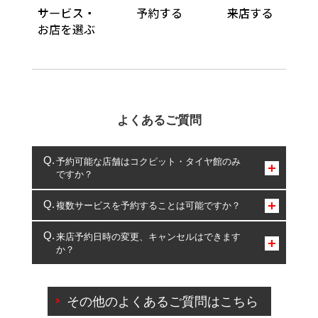
よくあるご質問
予約可能な店舗はコクピット・タイヤ館のみ
ですか？
コクピット・タイヤ館のみとなります。
複数サービスを予約することは可能ですか？
複数サービスのご予約は可能です。
来店予約日時の変更、キャンセルはできます
か？
一部の商品・サービスの組み合わせに限り、同時にご予約が
出来ないものもございます。
ご来店予約日の3営業日前までマイページからの予約
日変更が可能です。
その他のよくあるご質問はこちら
ご来店予約日の3営業日前を過ぎている場合のご予約
の日時変更につきましては、直接ご予約の店舗まで