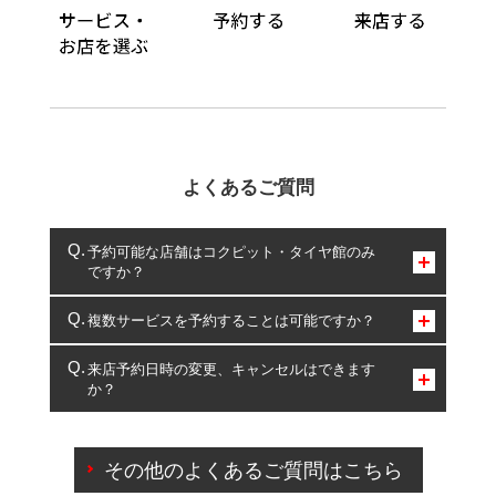
よくあるご質問
予約可能な店舗はコクピット・タイヤ館のみ
ですか？
コクピット・タイヤ館のみとなります。
複数サービスを予約することは可能ですか？
複数サービスのご予約は可能です。
来店予約日時の変更、キャンセルはできます
か？
一部の商品・サービスの組み合わせに限り、同時にご予約が
出来ないものもございます。
ご来店予約日の3営業日前までマイページからの予約
日変更が可能です。
その他のよくあるご質問はこちら
ご来店予約日の3営業日前を過ぎている場合のご予約
の日時変更につきましては、直接ご予約の店舗まで