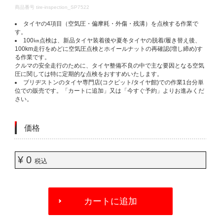
DETAILS
商品番号
tire-inspection_SP7522
タイヤの4項目（空気圧・偏摩耗・外傷・残溝）を点検する作業で
す。​
100㎞点検は、新品タイヤ装着後や夏冬タイヤの脱着/履き替え後、
100km走行をめどに空気圧点検とホイールナットの再確認(増し締め)す
る作業です。​
クルマの安全走行のために、タイヤ整備不良の中で主な要因となる空気
圧に関しては特に定期的な点検をおすすめいたします。​
ブリヂストンのタイヤ専門店(コクピット/タイヤ館)での作業1台分単
位での販売です。「カートに追加」又は「今すぐ予約」よりお進みくだ
さい。​
価格
¥ 0
税込
ADD
TO
カートに追加
CART
OPTIONS