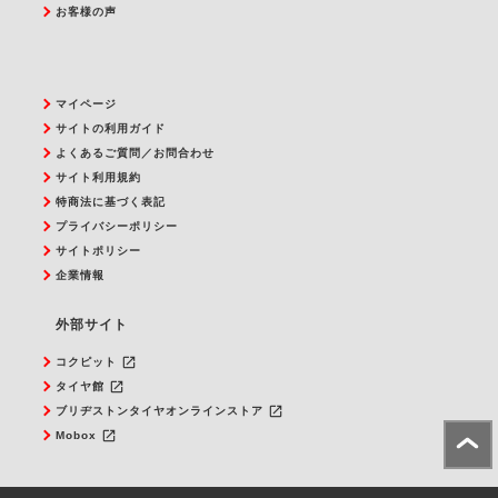
お客様の声
マイページ
サイトの利用ガイド
よくあるご質問／お問合わせ
サイト利用規約
特商法に基づく表記
プライバシーポリシー
サイトポリシー
企業情報
外部サイト
launch
コクピット
launch
タイヤ館
launch
ブリヂストンタイヤオンラインストア
launch
Mobox