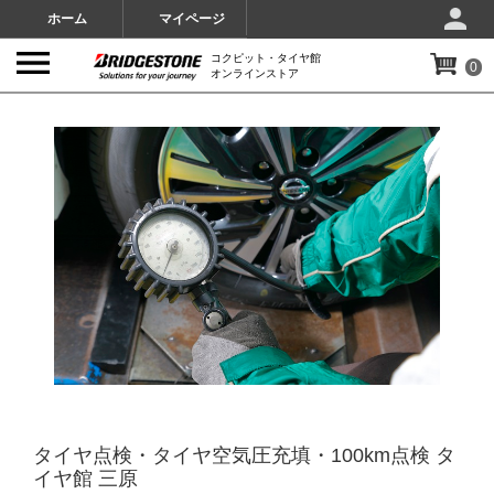
ホーム
マイページ
コクピット・タイヤ館
0
オンラインストア
IMAGES
タイヤ点検・タイヤ空気圧充填・100km点検 タ
イヤ館 三原