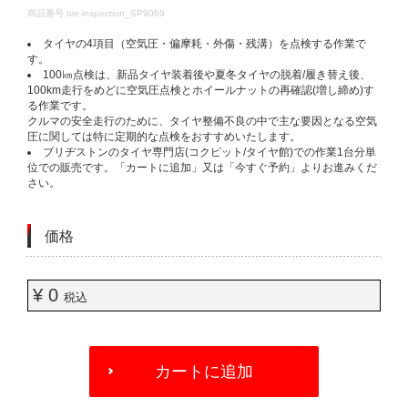
DETAILS
商品番号
tire-inspection_SP9069
タイヤの4項目（空気圧・偏摩耗・外傷・残溝）を点検する作業で
す。​
100㎞点検は、新品タイヤ装着後や夏冬タイヤの脱着/履き替え後、
100km走行をめどに空気圧点検とホイールナットの再確認(増し締め)す
る作業です。​
クルマの安全走行のために、タイヤ整備不良の中で主な要因となる空気
圧に関しては特に定期的な点検をおすすめいたします。​
ブリヂストンのタイヤ専門店(コクピット/タイヤ館)での作業1台分単
位での販売です。「カートに追加」又は「今すぐ予約」よりお進みくだ
さい。​
価格
¥ 0
税込
ADD
TO
カートに追加
CART
OPTIONS