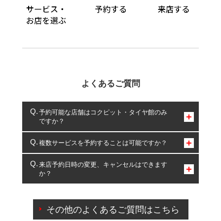
よくあるご質問
予約可能な店舗はコクピット・タイヤ館のみ
ですか？
コクピット・タイヤ館のみとなります。
複数サービスを予約することは可能ですか？
複数サービスのご予約は可能です。
来店予約日時の変更、キャンセルはできます
か？
一部の商品・サービスの組み合わせに限り、同時にご予約が
出来ないものもございます。
ご来店予約日の3営業日前までマイページからの予約
日変更が可能です。
その他のよくあるご質問はこちら
ご来店予約日の3営業日前を過ぎている場合のご予約
の日時変更につきましては、直接ご予約の店舗まで