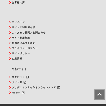
お客様の声
マイページ
サイトの利用ガイド
よくあるご質問／お問合わせ
サイト利用規約
特商法に基づく表記
プライバシーポリシー
サイトポリシー
企業情報
外部サイト
launch
コクピット
launch
タイヤ館
launch
ブリヂストンタイヤオンラインストア
launch
Mobox